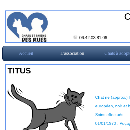
C
06.42.03.81.06
Accueil
L'association
Chats à adopt
TITUS
Chat né (approx.) 
européen, noir et 
Soins effectués:
01/01/1970 : Puç