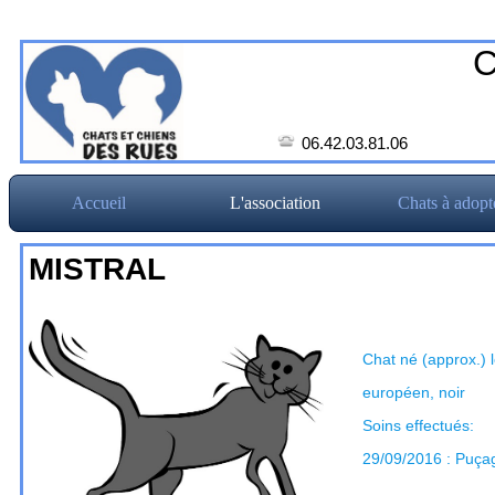
C
06.42.03.81.06
Accueil
L'association
Chats à adopt
MISTRAL
Chat né (approx.) 
européen, noir
Soins effectués:
29/09/2016 : Puç