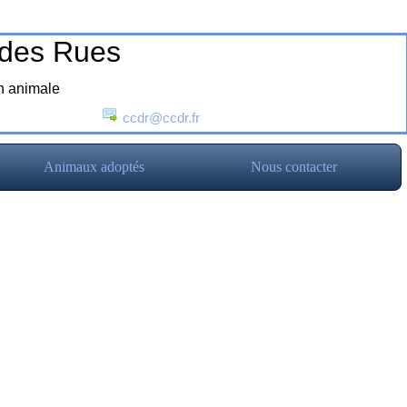
 des Rues
on animale
ccdr@ccdr.fr
Animaux adoptés
Nous contacter