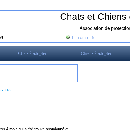
Chats et Chiens
Association de protecti
06
http://ccdr.fr
Chats à adopter
Chiens à adopter
8/2018
iron 4 mois qui a été trouvé abandonné et