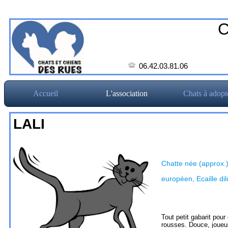
C
06.42.03.81.06
Accueil
L'association
Chats à adopt
LALI
Chatte née (approx.
européen, Ecaille di
Tout petit gabarit pour
rousses. Douce, joueu